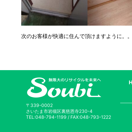
次のお客様が快適に住んで頂けますように。。
〒339-0002
さいたま市岩槻区裏慈恩寺230-4
TEL:048-794-1199 / FAX:048-793-1222