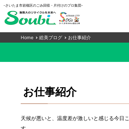
-さいたま市岩槻区のごみ回収・片付けのプロ集団-
Home
総美ブログ
お仕事紹介
お仕事紹介
天候が悪いと、温度差が激しいと感じる今日
す。