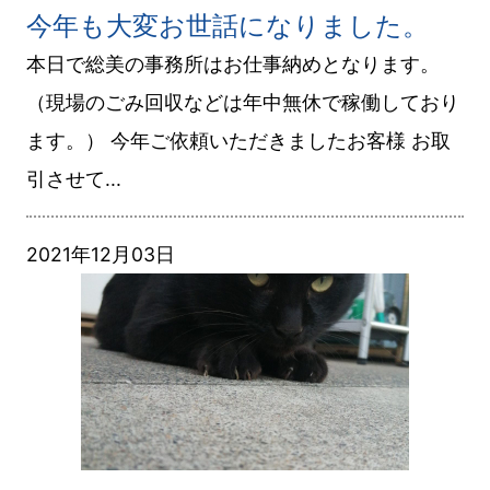
今年も大変お世話になりました。
収・
本日で総美の事務所はお仕事納めとなります。
片
（現場のごみ回収などは年中無休で稼働しており
付
ます。） 今年ご依頼いただきましたお客様 お取
け
引させて...
の
プ
2021年12月03日
ロ
集
団-