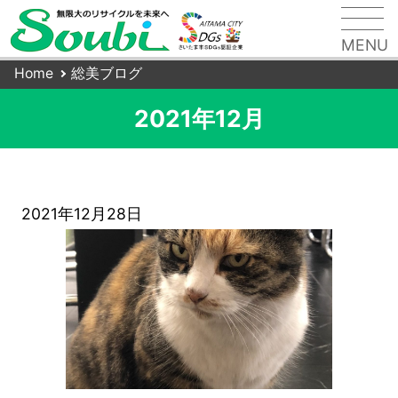
-
MENU
さ
Home
総美ブログ
い
2021年12月
た
ま
市
岩
2021年12月28日
槻
区
の
ご
み
回